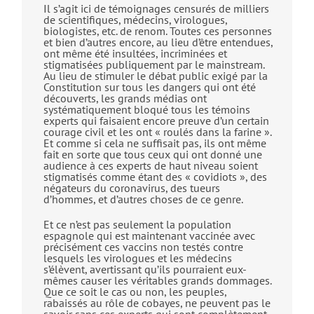
Il s’agit ici de témoignages censurés de milliers
de scientifiques, médecins, virologues,
biologistes, etc. de renom. Toutes ces personnes
et bien d’autres encore, au lieu d’être entendues,
ont même été insultées, incriminées et
stigmatisées publiquement par le mainstream.
Au lieu de stimuler le débat public exigé par la
Constitution sur tous les dangers qui ont été
découverts, les grands médias ont
systématiquement bloqué tous les témoins
experts qui faisaient encore preuve d’un certain
courage civil et les ont « roulés dans la farine ».
Et comme si cela ne suffisait pas, ils ont même
fait en sorte que tous ceux qui ont donné une
audience à ces experts de haut niveau soient
stigmatisés comme étant des « covidiots », des
négateurs du coronavirus, des tueurs
d’hommes, et d’autres choses de ce genre.
Et ce n’est pas seulement la population
espagnole qui est maintenant vaccinée avec
précisément ces vaccins non testés contre
lesquels les virologues et les médecins
s’élèvent, avertissant qu’ils pourraient eux-
mêmes causer les véritables grands dommages.
Que ce soit le cas ou non, les peuples,
rabaissés au rôle de cobayes, ne peuvent pas le