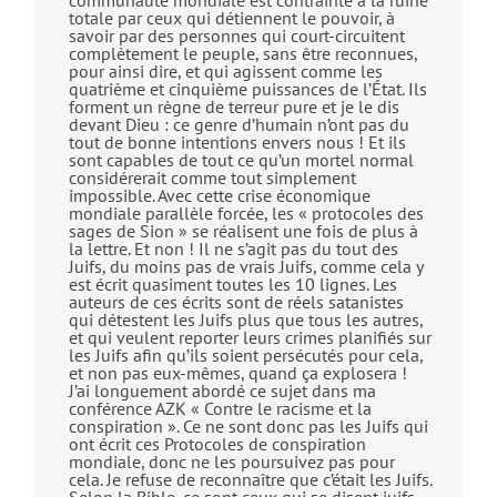
communauté mondiale est contrainte à la ruine
totale par ceux qui détiennent le pouvoir, à
savoir par des personnes qui court-circuitent
complètement le peuple, sans être reconnues,
pour ainsi dire, et qui agissent comme les
quatrième et cinquième puissances de l’État. Ils
forment un règne de terreur pure et je le dis
devant Dieu : ce genre d’humain n’ont pas du
tout de bonne intentions envers nous ! Et ils
sont capables de tout ce qu’un mortel normal
considérerait comme tout simplement
impossible. Avec cette crise économique
mondiale parallèle forcée, les « protocoles des
sages de Sion » se réalisent une fois de plus à
la lettre. Et non ! Il ne s’agit pas du tout des
Juifs, du moins pas de vrais Juifs, comme cela y
est écrit quasiment toutes les 10 lignes. Les
auteurs de ces écrits sont de réels satanistes
qui détestent les Juifs plus que tous les autres,
et qui veulent reporter leurs crimes planifiés sur
les Juifs afin qu’ils soient persécutés pour cela,
et non pas eux-mêmes, quand ça explosera !
J’ai longuement abordé ce sujet dans ma
conférence AZK « Contre le racisme et la
conspiration ». Ce ne sont donc pas les Juifs qui
ont écrit ces Protocoles de conspiration
mondiale, donc ne les poursuivez pas pour
cela. Je refuse de reconnaître que c’était les Juifs.