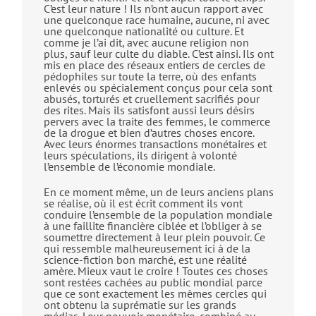
C’est leur nature ! Ils n’ont aucun rapport avec
une quelconque race humaine, aucune, ni avec
une quelconque nationalité ou culture. Et
comme je l’ai dit, avec aucune religion non
plus, sauf leur culte du diable. C’est ainsi. Ils ont
mis en place des réseaux entiers de cercles de
pédophiles sur toute la terre, où des enfants
enlevés ou spécialement conçus pour cela sont
abusés, torturés et cruellement sacrifiés pour
des rites. Mais ils satisfont aussi leurs désirs
pervers avec la traite des femmes, le commerce
de la drogue et bien d’autres choses encore.
Avec leurs énormes transactions monétaires et
leurs spéculations, ils dirigent à volonté
l’ensemble de l’économie mondiale.
En ce moment même, un de leurs anciens plans
se réalise, où il est écrit comment ils vont
conduire l’ensemble de la population mondiale
à une faillite financière ciblée et l’obliger à se
soumettre directement à leur plein pouvoir. Ce
qui ressemble malheureusement ici à de la
science-fiction bon marché, est une réalité
amère. Mieux vaut le croire ! Toutes ces choses
sont restées cachées au public mondial parce
que ce sont exactement les mêmes cercles qui
ont obtenu la suprématie sur les grands