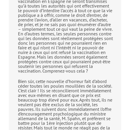
vaccination en Espagne ne seront transmises
qu’à toutes les autorités qui ont effectivement
le pouvoir d’interdire l’accès à tout ce que la vie
publique a à offrir, comme le droit d’entrer, de
prendre l’avion, d’aller en vacances, d’acheter,
de prier, et je ne sais pas quoi énumérer d’autre
– simplement tout ce qui vaut la peine de vivre.
En d’autres termes, les seules personnes contre
qui les données sont réellement protégées sont
donc les personnes qui ne pourraient rien en
faire et qui n’ont ni l’intérêt ni le pouvoir de
nuire à ceux qui ont refusé la vaccination en
Espagne. Mais les données seront également
protégées contre ceux qui pourraient peut-être
soutenir les personnes qui refusent la
vaccination. Comprenez-vous cela ?
Bien sûr, cette nouvelle d’horreur fait d’abord
céder toutes les poules mouillées de la société.
C’est clair ! Ils se réconcilieront immédiatement
avec eux-mêmes en disant que ce prix est
beaucoup trop élevé pour eux. Après tout, ils ne
veulent pas être exclus de la société, les
pauvres. Ils suivent donc immédiatement l’offre
d’encouragement psychologique du ministre
allemand de la santé, M. Spahn, et préfèrent se
battre pour la 1ère injection plutôt que de
résister. Mais tout le monde ne réagit pas de la