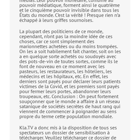
médias. Leur pouvoir monétaire, combiné au
pouvoir médiatique, forment ainsi le quatrième
et le cinquième pouvoir invisible dans tous les
États du monde. C’est la vérité ! Presque rien n’a
échappé à leurs griffes sournoises.
La plupart des politiciens de ce monde,
cependant, n’ont pas la moindre idée de ces
choses, car ce sont simplement des
marionnettes achetées ou du moins trompées.
On les a soit habilement fait chanter, soit on les
a en quelque sorte achetés ou soudoyés avec
des pots-de-vin de toutes sortes, comme ils le
font de nouveau en ce moment avec les
pasteurs, les restaurateurs, les hôteliers, les
médecins et les hôpitaux, etc. En effet, les
derniers sont payés pour déclarer leurs patients
victimes de la Covid, et les premiers sont payés
pour fermer leurs portes, abandonner leurs
troupeaux, etc. Conclusion : On peut fortement
soupçonner que le monde a affaire à un réseau
satanique de sociétés secrètes de haut rang qui
viennent de commencer à poignarder au sens
propre du terme cette population mondiale.
Kla.TV a donc mis à la disposition de tous ses
spectateurs un dossier de sensibilisation à
télécharger. Veuillez télécharger ce dossier de