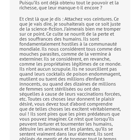
Puisqu’ils ont déjà obtenu tout le pouvoir et la
richesse, que leur manque-t-il encore ?
Et c’est là que je dis : Attachez vos ceintures. Ce
que je vais dire, je souhaiterais que ce soit juste
de la science-fiction. J’aimerais bien me tromper
sur ce point. Ce culte se nourrit de la perte et
des souffrances des humains. Ils sont
fondamentalement hostiles à la communauté
mondiale. Ils nous considèrent tous comme des
mouches parasites, comme de la vermine à
exterminer. Ils se considèrent, en revanche,
comme les propriétaires légitimes de ce monde.
Ils n’ont aucun scrupule. Ils ne sourcillent pas
quand leurs cocktails de poison endommagent,
mutilent ou tuent des millions d’enfants
innocents, ou quand des dizaines de millions
de femmes sont stérilisées ou ont des
séquelles à cause de leurs vaccinations forcées,
etc. Toutes ces choses leur donnent le plaisir
désiré, vous devez tout d’abord comprendre
que de telles choses les excitent véritablement,
oui ! Ils sont pires que les pires prédateurs que
vous pouvez imaginer. Ce n’est que lorsqu’ils
peuvent torturer et tourmenter les humains,
détruire les animaux et les plantes, qu’ils se
sentent vraiment dans leur élément. Ils sont
obligés de mentir et de tromper tout le temps.