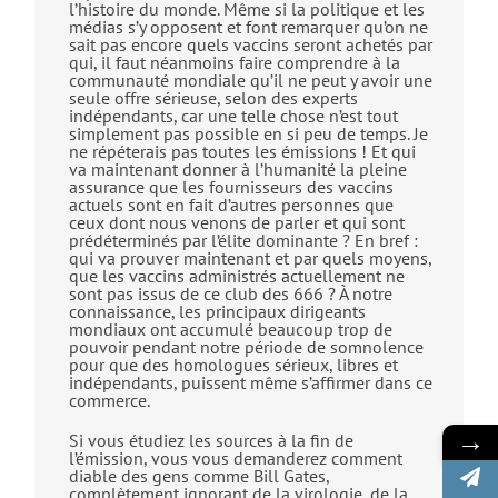
l’histoire du monde. Même si la politique et les
médias s’y opposent et font remarquer qu’on ne
sait pas encore quels vaccins seront achetés par
qui, il faut néanmoins faire comprendre à la
communauté mondiale qu’il ne peut y avoir une
seule offre sérieuse, selon des experts
indépendants, car une telle chose n’est tout
simplement pas possible en si peu de temps. Je
ne répéterais pas toutes les émissions ! Et qui
va maintenant donner à l’humanité la pleine
assurance que les fournisseurs des vaccins
actuels sont en fait d’autres personnes que
ceux dont nous venons de parler et qui sont
prédéterminés par l’élite dominante ? En bref :
qui va prouver maintenant et par quels moyens,
que les vaccins administrés actuellement ne
sont pas issus de ce club des 666 ? À notre
connaissance, les principaux dirigeants
mondiaux ont accumulé beaucoup trop de
pouvoir pendant notre période de somnolence
pour que des homologues sérieux, libres et
indépendants, puissent même s’affirmer dans ce
commerce.
→
Si vous étudiez les sources à la fin de
l’émission, vous vous demanderez comment
diable des gens comme Bill Gates,
complètement ignorant de la virologie, de la