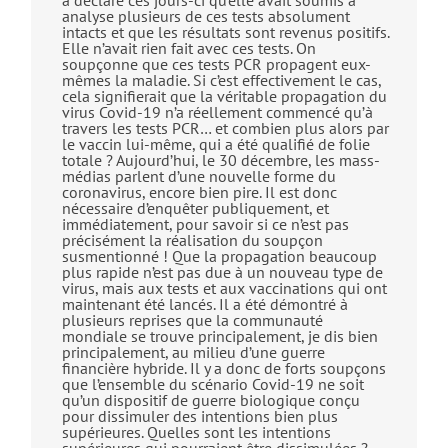
a déclaré ces jours-ci qu’elle avait soumis à
analyse plusieurs de ces tests absolument
intacts et que les résultats sont revenus positifs.
Elle n’avait rien fait avec ces tests. On
soupçonne que ces tests PCR propagent eux-
mêmes la maladie. Si c’est effectivement le cas,
cela signifierait que la véritable propagation du
virus Covid-19 n’a réellement commencé qu’à
travers les tests PCR… et combien plus alors par
le vaccin lui-même, qui a été qualifié de folie
totale ? Aujourd’hui, le 30 décembre, les mass-
médias parlent d’une nouvelle forme du
coronavirus, encore bien pire. Il est donc
nécessaire d’enquêter publiquement, et
immédiatement, pour savoir si ce n’est pas
précisément la réalisation du soupçon
susmentionné ! Que la propagation beaucoup
plus rapide n’est pas due à un nouveau type de
virus, mais aux tests et aux vaccinations qui ont
maintenant été lancés. Il a été démontré à
plusieurs reprises que la communauté
mondiale se trouve principalement, je dis bien
principalement, au milieu d’une guerre
financière hybride. Il y a donc de forts soupçons
que l’ensemble du scénario Covid-19 ne soit
qu’un dispositif de guerre biologique conçu
pour dissimuler des intentions bien plus
supérieures. Quelles sont les intentions