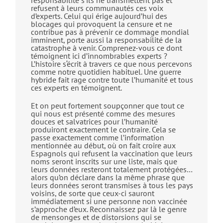
responsabilité s’ils ne transmettent pas et
refusent à leurs communautés ces voix
d’experts. Celui qui érige aujourd’hui des
blocages qui provoquent la censure et ne
contribue pas à prévenir ce dommage mondial
imminent, porte aussi la responsabilité de la
catastrophe à venir. Comprenez-vous ce dont
témoignent ici d’innombrables experts ?
L’histoire s‘écrit à travers ce que nous percevons
comme notre quotidien habituel. Une guerre
hybride fait rage contre toute l’humanité et tous
ces experts en témoignent.
Et on peut fortement soupçonner que tout ce
qui nous est présenté comme des mesures
douces et salvatrices pour l’humanité
produiront exactement le contraire. Cela se
passe exactement comme l’information
mentionnée au début, où on fait croire aux
Espagnols qui refusent la vaccination que leurs
noms seront inscrits sur une liste, mais que
leurs données resteront totalement protégées…
alors qu’on déclare dans la même phrase que
leurs données seront transmises à tous les pays
voisins, de sorte que ceux-ci sauront
immédiatement si une personne non vaccinée
s’approche d’eux. Reconnaissez par là le genre
de mensonges et de distorsions qui se