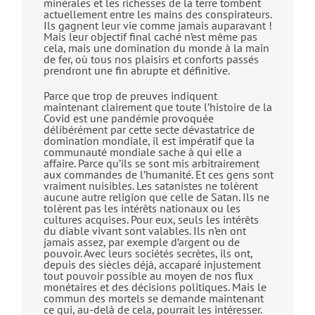
minérales et les richesses de la terre tombent
actuellement entre les mains des conspirateurs.
Ils gagnent leur vie comme jamais auparavant !
Mais leur objectif final caché n’est même pas
cela, mais une domination du monde à la main
de fer, où tous nos plaisirs et conforts passés
prendront une fin abrupte et définitive.
Parce que trop de preuves indiquent
maintenant clairement que toute l’histoire de la
Covid est une pandémie provoquée
délibérément par cette secte dévastatrice de
domination mondiale, il est impératif que la
communauté mondiale sache à qui elle a
affaire. Parce qu’ils se sont mis arbitrairement
aux commandes de l’humanité. Et ces gens sont
vraiment nuisibles. Les satanistes ne tolèrent
aucune autre religion que celle de Satan. Ils ne
tolèrent pas les intérêts nationaux ou les
cultures acquises. Pour eux, seuls les intérêts
du diable vivant sont valables. Ils n’en ont
jamais assez, par exemple d’argent ou de
pouvoir. Avec leurs sociétés secrètes, ils ont,
depuis des siècles déjà, accaparé injustement
tout pouvoir possible au moyen de nos flux
monétaires et des décisions politiques. Mais le
commun des mortels se demande maintenant
ce qui, au-delà de cela, pourrait les intéresser.