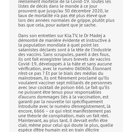
réellement mortelle de la Covid-19. Toutes les
listes de décès dans le monde à ce jour
prouvent que jusqu’au 30 décembre 2020, le
taux de mortalité n’a pas été plus élevé que
lors des années normales de grippe, plutôt plus
bas que cela, pour autant que je sache.
Dans son entretien sur Kla.TV, le Dr Madej a
démontré de manière évidente et instructive à
la population mondiale à quel point les
satanistes déclarés sont à la tête de l’industrie
des vaccins. Sans scrupules, pareil à des fous,
ils ont fait enregistrer leurs brevets de vaccins
Covid-19, développés à la hâte et sans aucune
vérification, avec le numéro 060606. Étonnant
n’est-ce pas ? Et par le biais des médias du
mainstream, ils ont fièrement proclamé qu’ils
voulaient vacciner sept milliards de personnes
avec leur cocktail de poison 666. Le fait qu’ils
ne puissent être tenus pour responsables
d’aucuns dommages liés à la vaccination, est
garanti par la nouvelle loi spécifiquement
introduite avec le numéro d’enregistrement, là
encore, 6666 – ce qui n’est manifestement pas
une théorie de conspiration, mais un fait réel.
Maintenant, au plus tard, il devrait enfin être
clair, même pour celui qui doute le plus, quelle
espèce d’être humain est en train d’écrire