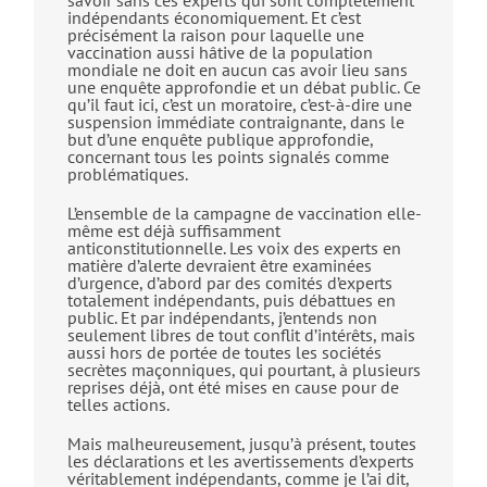
savoir sans ces experts qui sont complètement
indépendants économiquement. Et c’est
précisément la raison pour laquelle une
vaccination aussi hâtive de la population
mondiale ne doit en aucun cas avoir lieu sans
une enquête approfondie et un débat public. Ce
qu’il faut ici, c’est un moratoire, c’est-à-dire une
suspension immédiate contraignante, dans le
but d’une enquête publique approfondie,
concernant tous les points signalés comme
problématiques.
L’ensemble de la campagne de vaccination elle-
même est déjà suffisamment
anticonstitutionnelle. Les voix des experts en
matière d’alerte devraient être examinées
d’urgence, d’abord par des comités d’experts
totalement indépendants, puis débattues en
public. Et par indépendants, j’entends non
seulement libres de tout conflit d’intérêts, mais
aussi hors de portée de toutes les sociétés
secrètes maçonniques, qui pourtant, à plusieurs
reprises déjà, ont été mises en cause pour de
telles actions.
Mais malheureusement, jusqu’à présent, toutes
les déclarations et les avertissements d’experts
véritablement indépendants, comme je l’ai dit,