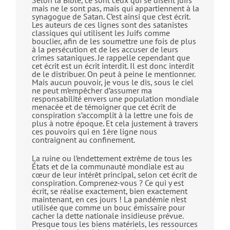
Selon la Bible, ce sont ceux qui se disent juifs
mais ne le sont pas, mais qui appartiennent à la
synagogue de Satan. C’est ainsi que c’est écrit.
Les auteurs de ces lignes sont des satanistes
classiques qui utilisent les Juifs comme
bouclier, afin de les soumettre une fois de plus
à la persécution et de les accuser de leurs
crimes sataniques. Je rappelle cependant que
cet écrit est un écrit interdit. Il est donc interdit
de le distribuer. On peut à peine le mentionner.
Mais aucun pouvoir, je vous le dis, sous le ciel
ne peut m’empêcher d’assumer ma
responsabilité envers une population mondiale
menacée et de témoigner que cet écrit de
conspiration s’accomplit à la lettre une fois de
plus à notre époque. Et cela justement à travers
ces pouvoirs qui en 1ère ligne nous
contraignent au confinement.
La ruine ou l’endettement extrême de tous les
États et de la communauté mondiale est au
cœur de leur intérêt principal, selon cet écrit de
conspiration. Comprenez-vous ? Ce qui y est
écrit, se réalise exactement, bien exactement
maintenant, en ces jours ! La pandémie n’est
utilisée que comme un bouc émissaire pour
cacher la dette nationale insidieuse prévue.
Presque tous les biens matériels, les ressources