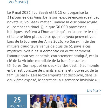
Ivo Sasek)
Le 9 mai 2026, Ivo Sasek et l'OCG ont organisé la
31eJournée des Amis. Dans son exposé encourageant et
novateur, Ivo Sasek met en lumière la discipline royale
du combat spirituel. Quelque 30 000 promesses
bibliques révèlent à l'humanité qu'il existe entre le ciel
et la terre bien plus que ce que nos yeux peuvent voir.
Lors de la Journée des Amis 2026, Ivo Sasek initie des
milliers d’auditeurs venus de plus de 61 pays à ces
mystères invisibles. Il démontre en outre comment
l’amour pour ses ennemis, correctement pratiqué, est la
clé de la victoire mondiale de la lumière sur les
ténèbres. Son exposé en deux parties destiné au monde
L’organisme en
entier est ponctué de chants anciens et nouveaux de la
famille Sasek. Laisse-toi emporter et découvre, dans le
direct – Journée
deuxième exposé, le secret de la « semence invisible »…
internationale des
Lire Plus
Amis 2026
25
05, 2026