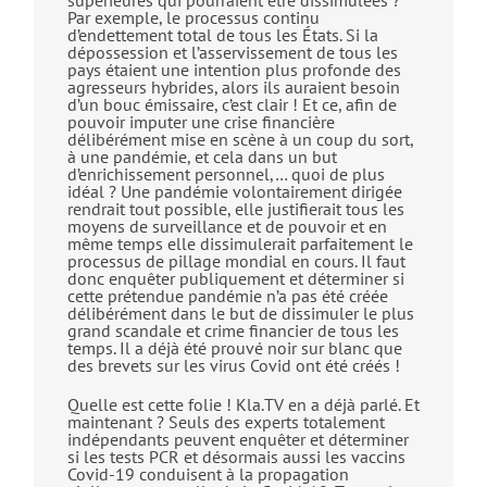
supérieures qui pourraient être dissimulées ?
Par exemple, le processus continu
d’endettement total de tous les États. Si la
dépossession et l’asservissement de tous les
pays étaient une intention plus profonde des
agresseurs hybrides, alors ils auraient besoin
d’un bouc émissaire, c’est clair ! Et ce, afin de
pouvoir imputer une crise financière
délibérément mise en scène à un coup du sort,
à une pandémie, et cela dans un but
d’enrichissement personnel,… quoi de plus
idéal ? Une pandémie volontairement dirigée
rendrait tout possible, elle justifierait tous les
moyens de surveillance et de pouvoir et en
même temps elle dissimulerait parfaitement le
processus de pillage mondial en cours. Il faut
donc enquêter publiquement et déterminer si
cette prétendue pandémie n’a pas été créée
délibérément dans le but de dissimuler le plus
grand scandale et crime financier de tous les
temps. Il a déjà été prouvé noir sur blanc que
des brevets sur les virus Covid ont été créés !
Quelle est cette folie ! Kla.TV en a déjà parlé. Et
maintenant ? Seuls des experts totalement
indépendants peuvent enquêter et déterminer
si les tests PCR et désormais aussi les vaccins
Covid-19 conduisent à la propagation