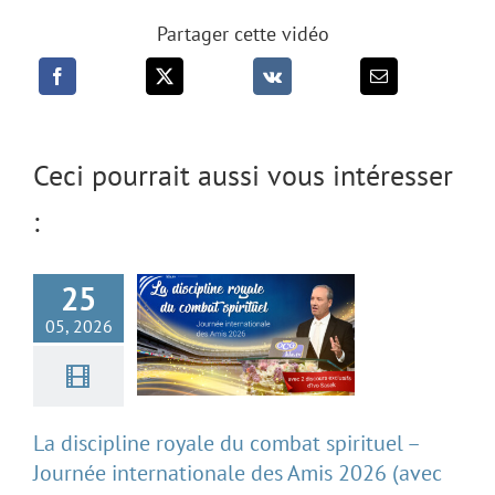
Partager cette vidéo
La discipline royale
du combat spirituel
Ceci pourrait aussi vous intéresser
– Journée
:
internationale des
Amis 2026 (avec
25
Ivo Sasek)
05, 2026
La discipline royale du combat spirituel –
Journée internationale des Amis 2026 (avec