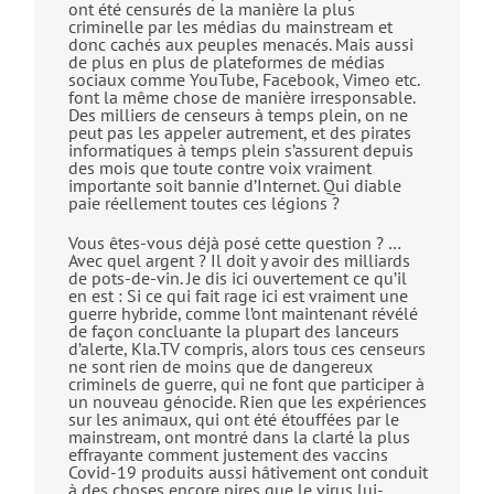
ont été censurés de la manière la plus
criminelle par les médias du mainstream et
donc cachés aux peuples menacés. Mais aussi
de plus en plus de plateformes de médias
sociaux comme YouTube, Facebook, Vimeo etc.
font la même chose de manière irresponsable.
Des milliers de censeurs à temps plein, on ne
peut pas les appeler autrement, et des pirates
informatiques à temps plein s’assurent depuis
des mois que toute contre voix vraiment
importante soit bannie d’Internet. Qui diable
paie réellement toutes ces légions ?
Vous êtes-vous déjà posé cette question ? …
Avec quel argent ? Il doit y avoir des milliards
de pots-de-vin. Je dis ici ouvertement ce qu’il
en est : Si ce qui fait rage ici est vraiment une
guerre hybride, comme l’ont maintenant révélé
de façon concluante la plupart des lanceurs
d’alerte, Kla.TV compris, alors tous ces censeurs
ne sont rien de moins que de dangereux
criminels de guerre, qui ne font que participer à
un nouveau génocide. Rien que les expériences
sur les animaux, qui ont été étouffées par le
mainstream, ont montré dans la clarté la plus
effrayante comment justement des vaccins
Covid-19 produits aussi hâtivement ont conduit
à des choses encore pires que le virus lui-