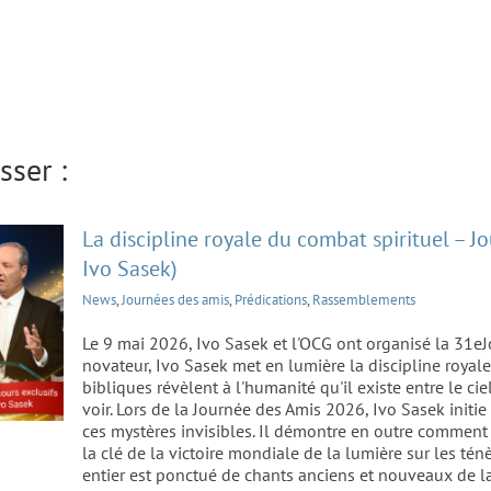
bat
nale
sser :
ek)
La discipline royale du combat spirituel – 
Ivo Sasek)
News
,
Journées des amis
,
Prédications
,
Rassemblements
Le 9 mai 2026, Ivo Sasek et l'OCG ont organisé la 31
novateur, Ivo Sasek met en lumière la discipline roya
bibliques révèlent à l'humanité qu'il existe entre le ci
voir. Lors de la Journée des Amis 2026, Ivo Sasek initi
ces mystères invisibles. Il démontre en outre comment
née
la clé de la victoire mondiale de la lumière sur les t
entier est ponctué de chants anciens et nouveaux de la
26