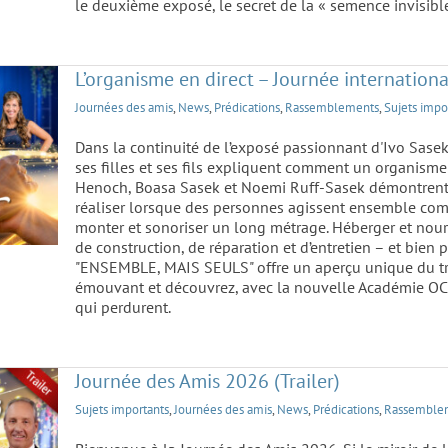
le deuxième exposé, le secret de la « semence invisib
L’organisme en direct – Journée internation
Journées des amis
,
News
,
Prédications
,
Rassemblements
,
Sujets impo
Dans la continuité de l’exposé passionnant d'Ivo Sase
ses filles et ses fils expliquent comment un organisme v
Henoch, Boasa Sasek et Noemi Ruff-Sasek démontrent 
réaliser lorsque des personnes agissent ensemble comm
monter et sonoriser un long métrage. Héberger et nourr
de construction, de réparation et d’entretien – et bien
"ENSEMBLE, MAIS SEULS" offre un aperçu unique du trav
er)
émouvant et découvrez, avec la nouvelle Académie OC
qui perdurent.
Journée des Amis 2026 (Trailer)
Sujets importants
,
Journées des amis
,
News
,
Prédications
,
Rassemble