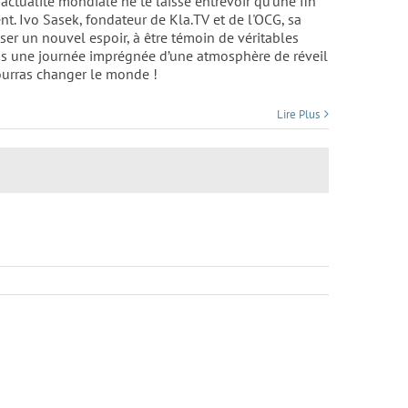
'actualité mondiale ne te laisse entrevoir qu'une fin
. Ivo Sasek, fondateur de Kla.TV et de l'OCG, sa
ser un nouvel espoir, à être témoin de véritables
dans une journée imprégnée d’une atmosphère de réveil
pourras changer le monde !
Lire Plus
Journée des Amis 2026 (Trailer)