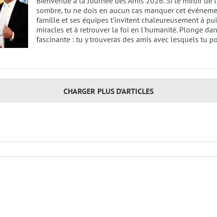
Bienvenue à la Journée des Amis 2026. Si le miroir de l
sombre, tu ne dois en aucun cas manquer cet événement
famille et ses équipes t'invitent chaleureusement à pui
miracles et à retrouver la foi en l'humanité. Plonge 
fascinante : tu y trouveras des amis avec lesquels tu 
CHARGER PLUS D’ARTICLES
L’organisme en direct – Journée
internationale des Amis 2026