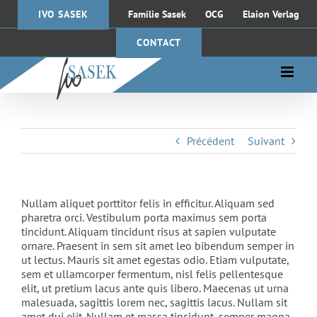
Passer
IVO SASEK
Familie Sasek
OCG
Elaion Verlag
au
contenu
CONTACT
Précédent
Suivant
Nullam aliquet porttitor felis in efficitur. Aliquam sed
pharetra orci. Vestibulum porta maximus sem porta
tincidunt. Aliquam tincidunt risus at sapien vulputate
ornare. Praesent in sem sit amet leo bibendum semper in
ut lectus. Mauris sit amet egestas odio. Etiam vulputate,
sem et ullamcorper fermentum, nisl felis pellentesque
elit, ut pretium lacus ante quis libero. Maecenas ut urna
malesuada, sagittis lorem nec, sagittis lacus. Nullam sit
amet dui elit. Nullam et massa tincidunt, semper magna