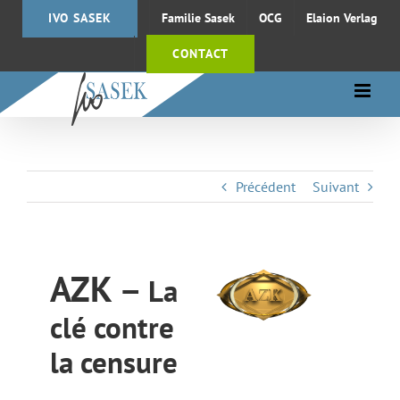
Passer
IVO SASEK
Familie Sasek
OCG
Elaion Verlag
au
contenu
CONTACT
Précédent
Suivant
AZK
–
La
clé contre
la censure