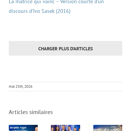
La matrice qui vainc – Version courte d’un
discours d’Ivo Sasek (2016)
CHARGER PLUS D’ARTICLES
La
discipline
royale
du
L’organisme
mai 25th, 2026
combat
en direct
Journée
spirituel
–
des
–
Journée
Articles similaires
Amis
Journée
internationale
2026
internationale
des