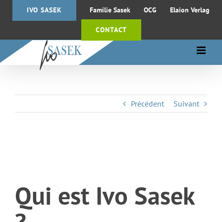
Passer
IVO SASEK
Familie Sasek
OCG
Elaion Verlag
au
contenu
CONTACT
Précédent
Suivant
Qui est Ivo Sasek
?