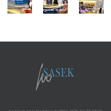
(Trailer)
des
Amis
Amis
2026
2026
(avec Ivo
Sasek)