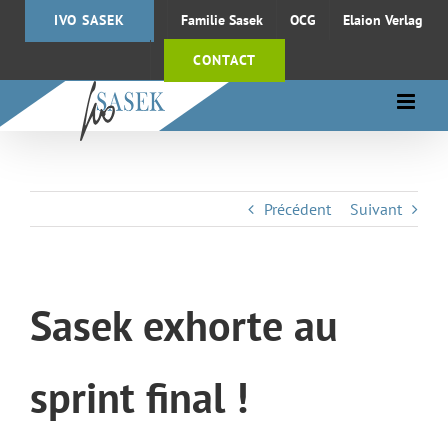
Passer
IVO SASEK
Familie Sasek
OCG
Elaion Verlag
au
contenu
CONTACT
Précédent
Suivant
Sasek exhorte au
sprint final !