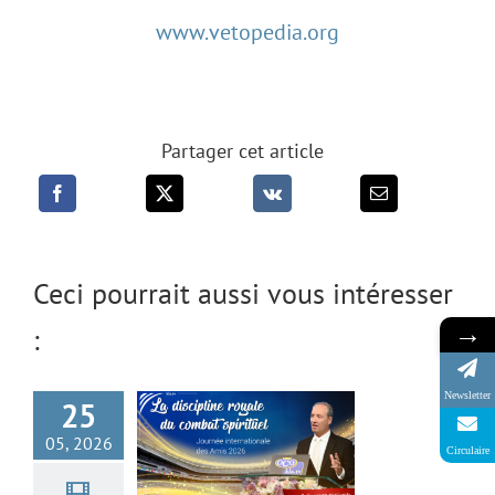
www.vetopedia.org
Partager cet article
La discipline royale
du combat spirituel
Ceci pourrait aussi vous intéresser
– Journée
→
:
internationale des
Amis 2026 (avec
Newsletter
25
Ivo Sasek)
05, 2026
Circulaire