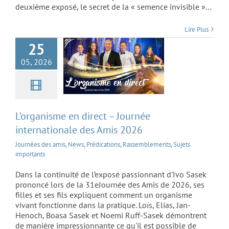
direct – Journée
deuxième exposé, le secret de la « semence invisible »…
internationale des
Lire Plus
Amis 2026
25
05, 2026
L’organisme en direct – Journée
internationale des Amis 2026
Journées des amis
,
News
,
Prédications
,
Rassemblements
,
Sujets
importants
Dans la continuité de l’exposé passionnant d'Ivo Sasek
prononcé lors de la 31eJournée des Amis de 2026, ses
filles et ses fils expliquent comment un organisme
vivant fonctionne dans la pratique. Loïs, Elias, Jan-
Henoch, Boasa Sasek et Noemi Ruff-Sasek démontrent
de manière impressionnante ce qu'il est possible de