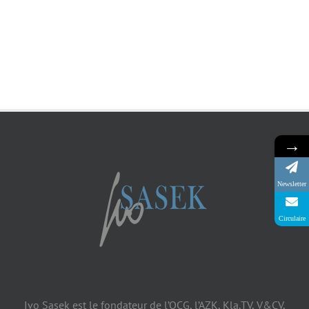
→
Newsletter
Circulaire
Ivo Sasek est le fondateur de l’OCG, l’AZK, Kla.TV, V&CV,