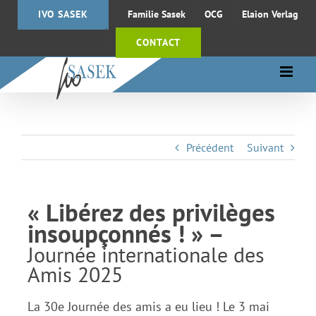
Passer
IVO SASEK
Familie Sasek
OCG
Elaion Verlag
au
contenu
CONTACT
Précédent
Suivant
« Libérez des privilèges
insoupçonnés ! » –
Journée internationale des
Amis 2025
La 30e Journée des amis a eu lieu ! Le 3 mai