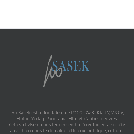
2026
(avec Ivo
Sasek)
Ivo Sasek est le fondateur de l’OCG, l’AZK, Kla.TV, V&CV,
Elaion-Verlag, Panorama-Film et d’autres oeuvres.
Celles-ci visent dans leur ensemble à renforcer la société
aussi bien dans le domaine religieux, politique, culturel