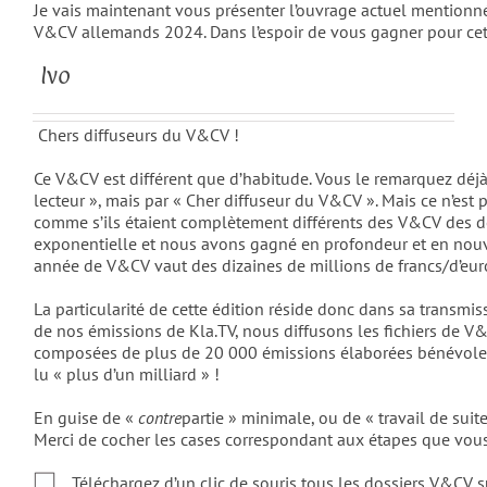
Je vais maintenant vous présenter l’ouvrage actuel mentionné a
V&CV allemands 2024. Dans l’espoir de vous gagner pour cette
Ivo
Chers diffuseurs du V&CV !
Ce V&CV est différent que d’habitude. Vous le remarquez déjà 
lecteur », mais par « Cher diffuseur du V&CV ». Mais ce n’est 
comme s’ils étaient complètement différents des V&CV des
exponentielle et nous avons gagné en profondeur et en nouv
année de V&CV vaut des dizaines de millions de francs/d’euro
La particularité de cette édition réside donc dans sa transmi
de nos émissions de Kla.TV, nous diffusons les fichiers de V
composées de plus de 20 000 émissions élaborées béné­vol
lu « plus d’un milliard » !
En guise de «
contre
partie » minimale, ou de « travail de suit
Merci de cocher les cases correspondant aux étapes que vous
Téléchargez d’un clic de souris tous les dossiers V&CV s