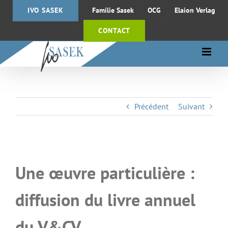
Passer
IVO SASEK
Familie Sasek
OCG
Elaion Verlag
au
contenu
CONTACT
Précédent
Suivant
Une œuvre particulière :
diffusion du livre annuel
du V&CV