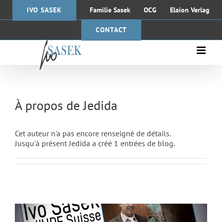
Passer
IVO SASEK
Familie Sasek
OCG
Elaion Verlag
au
contenu
CONTACT
À propos de
Jedida
Cet auteur n'a pas encore renseigné de détails.
Jusqu'à présent Jedida a créé 1 entrées de blog.
Ivo Sasek à l’UPF Suisse « Le chemin vers
la paix mondiale interreligieuse »